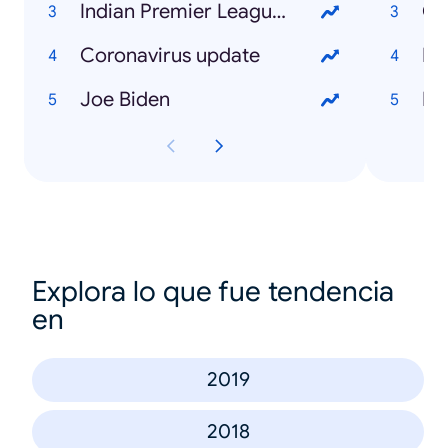
Indian Premier League (IPL)
Co
Coronavirus update
Di
Joe Biden
Bi
Explora lo que fue tendencia
en
2019
2018