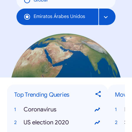
Global
Emiratos Árabes Unidos
Top Trending Queries
Movies
Coronavirus
Mo
US election 2020
So