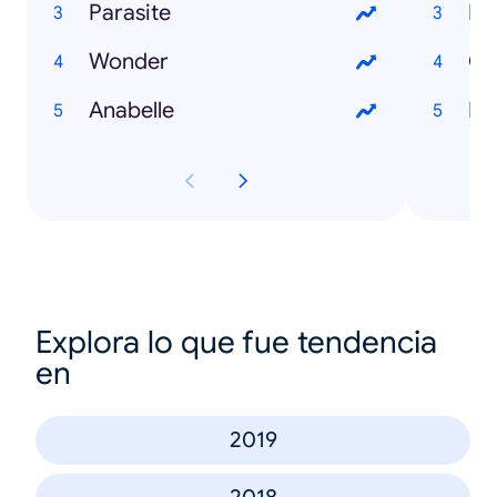
Parasite
Ev
Wonder
Ch
Anabelle
Ma
Explora lo que fue tendencia
en
2019