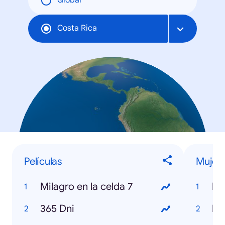
Global
Costa Rica
Películas
Mujer
Milagro en la celda 7
Be
365 Dni
Fa