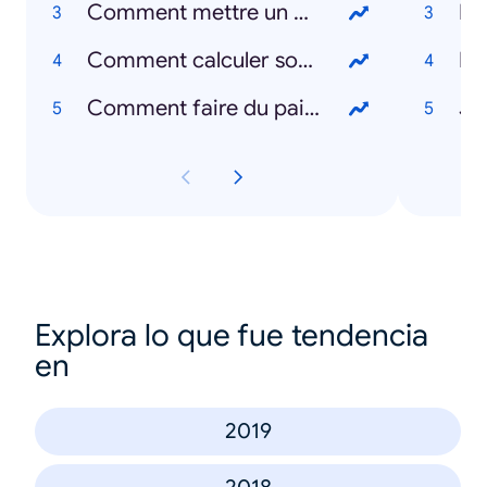
Comment mettre un masque ?
Le
Comment calculer son IMC ?
Le
Comment faire du pain ?
Je
Explora lo que fue tendencia
en
2019