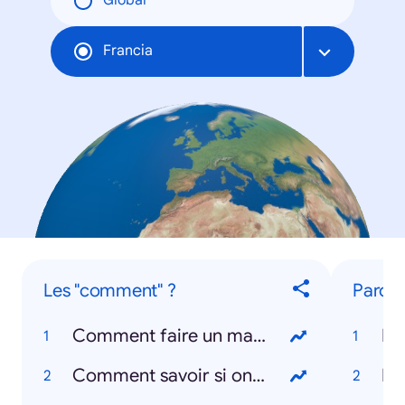
Global
Francia
Les "comment" ?
Parole
Comment faire un masque ?
Ba
Comment savoir si on a le coronavirus ?
Dj