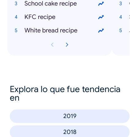
School cake recipe
Ch
KFC recipe
Sk
White bread recipe
Explora lo que fue tendencia
en
2019
2018