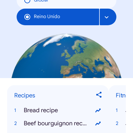
Global
Reino Unido
Recipes
Fitnes
Bread recipe
Jo
Beef bourguignon recipe
Jo