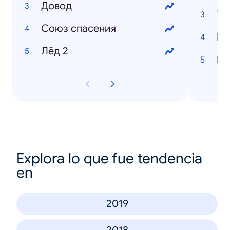
Довод
Тв
Союз cпасения
Ка
Лёд 2
Ни
Explora lo que fue tendencia
en
2019