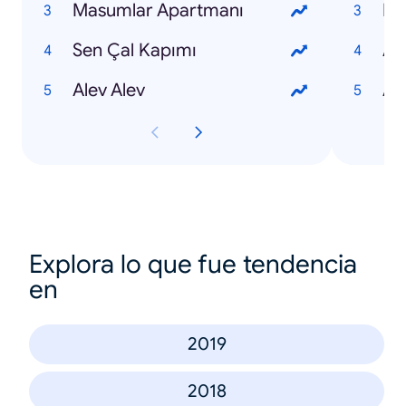
Masumlar Apartmanı
Nur
Sen Çal Kapımı
Ay
Alev Alev
Al
Explora lo que fue tendencia
en
2019
2018