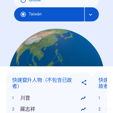
Global
Taiwán
快速竄升人物（不包含已故
快速
者）
故者
川普
川
羅志祥
金