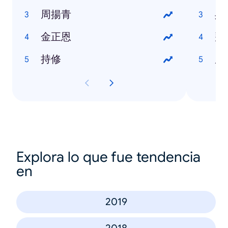
周揚青
吳
金正恩
拜
持修
唐
Explora lo que fue tendencia
en
2019