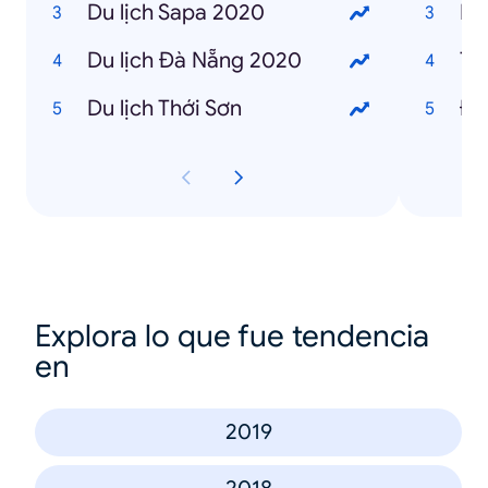
Du lịch Sapa 2020
Du lịch Đà Nẵng 2020
Du lịch Thới Sơn
Đi
Explora lo que fue tendencia
en
2019