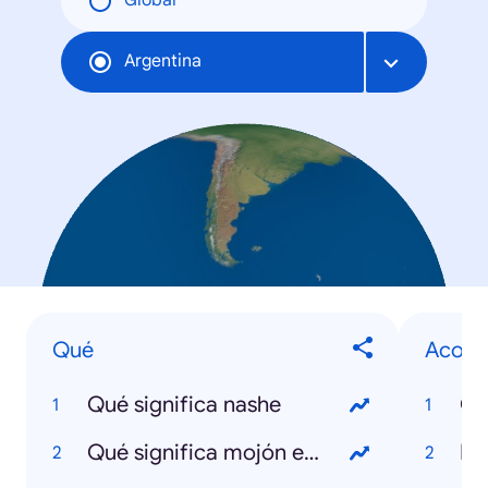
Global
Argentina
Qué
Acont
Qué significa nashe
Co
Qué significa mojón en Venezuela
NB