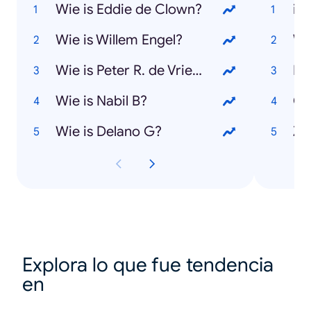
Wie is Eddie de Clown?
iP
Wie is Willem Engel?
Wh
Wie is Peter R. de Vries?
Mi
Wie is Nabil B?
Co
Wie is Delano G?
Z
Explora lo que fue tendencia
en