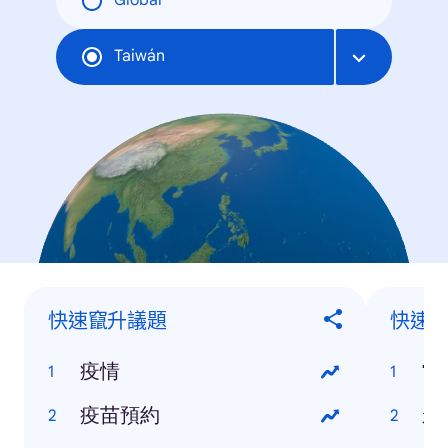
Global
Taiwán
快速竄升議題
快速
疫情
當
疫苗預約
永