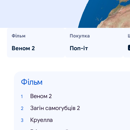
Фільм
Покупка
Веном 2
Поп-іт
Фільм
Веном 2
Загін самогубців 2
Круелла