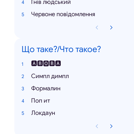
Гнів людський
Червоне повідомлення
Що таке?/Что такое?
🅰🅱🅾🅱🅰
Симпл димпл
Формалин
Поп ит
Локдаун