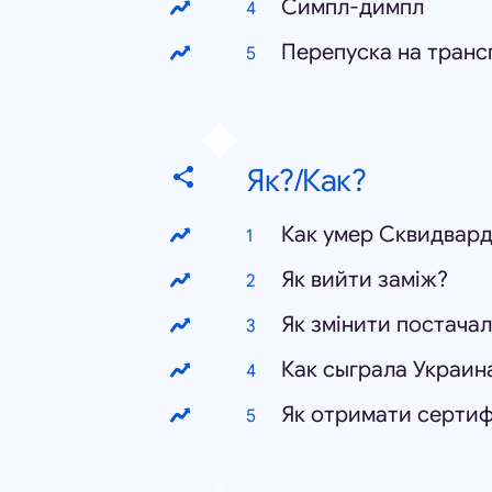
Симпл-димпл
Перепуска на трансп
Як?/Как?
Как умер Сквидвар
Як вийти заміж?
Як змінити постачал
Как сыграла Украин
Як отримати сертиф