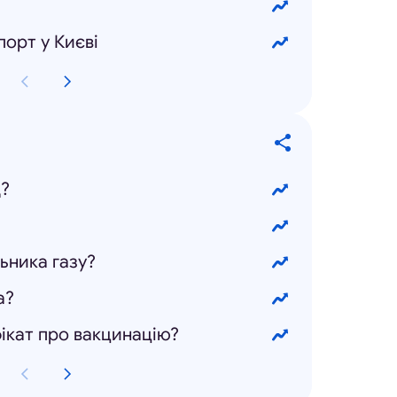
орт у Києві
д?
ьника газу?
а?
ікат про вакцинацію?