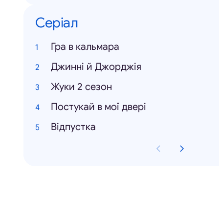
Серіал
Гра в кальмара
Джинні й Джорджія
Жуки 2 сезон
Постукай в мої двері
Відпустка