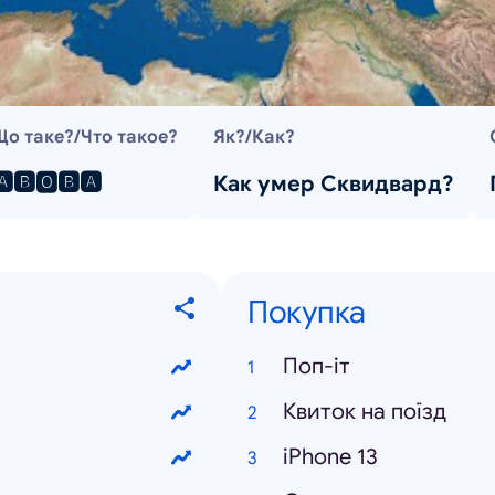
Що таке?/Что такое?
Як?/Как?
🅰🅱🅾🅱🅰
Как умер Сквидвард?
Покупка
Поп-іт
Квиток на поїзд
iPhone 13