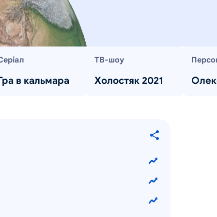
Серіал
ТВ-шоу
Персо
Гра в кальмара
Холостяк 2021
Олек