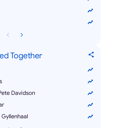
hed Together
s
Pete Davidson
ar
 Gyllenhaal