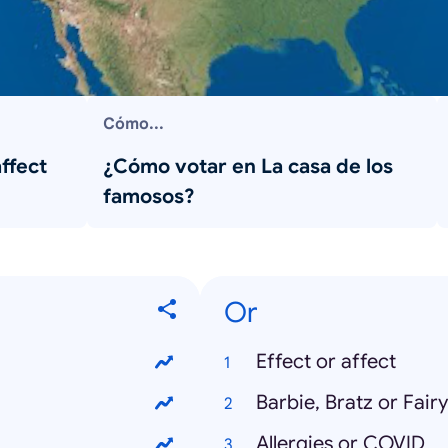
Cómo...
affect
¿Cómo votar en La casa de los
famosos?
Or
Effect or affect
Barbie, Bratz or Fairy
Allergies or COVID