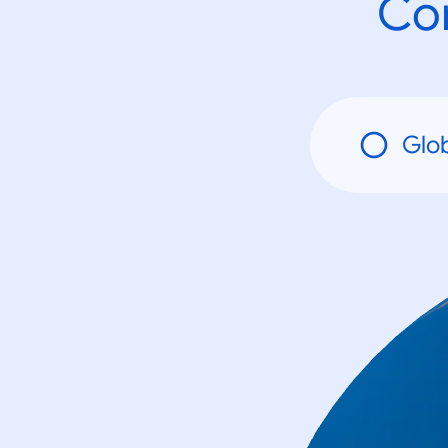
Con
Glo