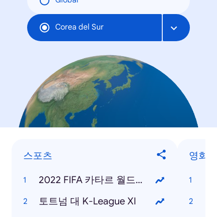
Global
Corea del Sur
스포츠
영화
2022 FIFA 카타르 월드컵
범
토트넘 대 K-League XI
탑