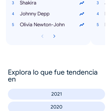
Shakira
Ju
Johnny Depp
Bl
Olivia Newton-John
En
Explora lo que fue tendencia
en
2021
2020