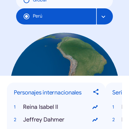
Global
Perú
Personajes internacionales
Series 
Reina Isabel II
Do
Jeffrey Dahmer
Es