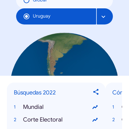
Global
Uruguay
Búsquedas 2022
Cómo
Mundial
Corte Electoral
Có