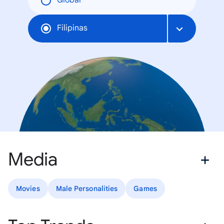
Global
Filipinas
Media
Movies
Male Personalities
Games