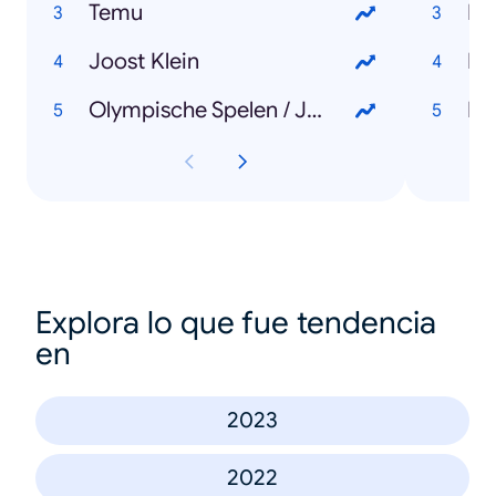
Temu
Ke
Joost Klein
Mi
Olympische Spelen / Jeux Olympiques
Do
Explora lo que fue tendencia
en
2023
2022