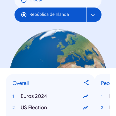
Global
República de Irlanda
Overall
Peopl
Euros 2024
Ka
US Election
Do