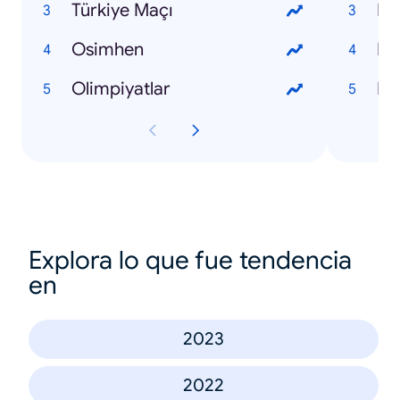
Türkiye Maçı
Fe
Osimhen
Mu
Olimpiyatlar
Ra
Explora lo que fue tendencia
en
2023
2022