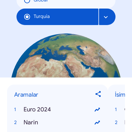
Global
Turquía
Aramalar
İsimle
Euro 2024
Os
Narin
Me