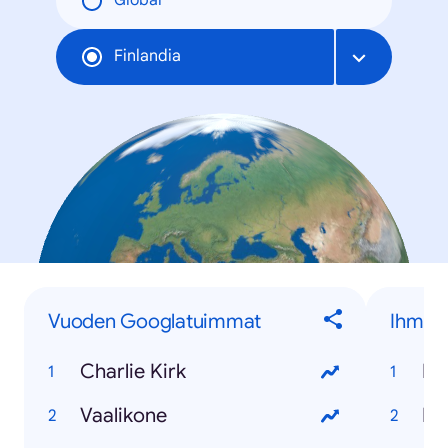
Global
Finlandia
Vuoden Googlatuimmat
Ihmise
Charlie Kirk
Ed
Vaalikone
Pe