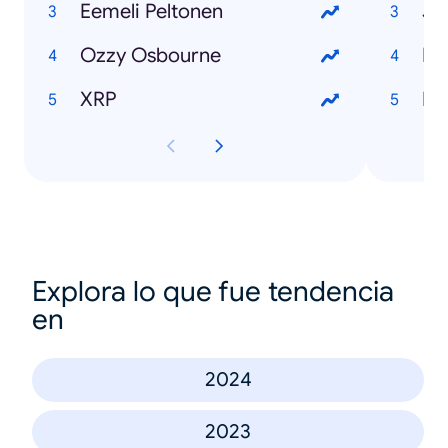
Eemeli Peltonen
Jo
Ozzy Osbourne
Mi
XRP
La
Explora lo que fue tendencia
en
2024
2023