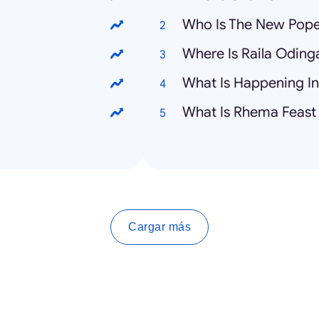
Who Is The New Pop
Where Is Raila Oding
What Is Happening I
What Is Rhema Feast
Cargar más