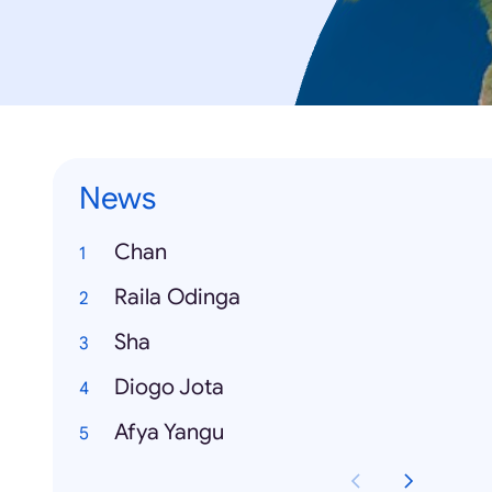
News
Chan
Raila Odinga
Sha
Diogo Jota
Afya Yangu