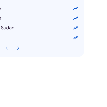
e
a
n Sudan