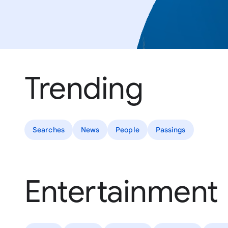
Trending
Searches
News
People
Passings
Entertainment