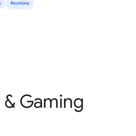
s
Reunions
s & Gaming