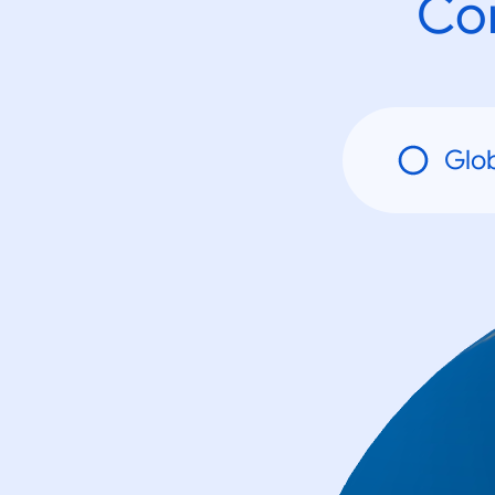
Con
Glo