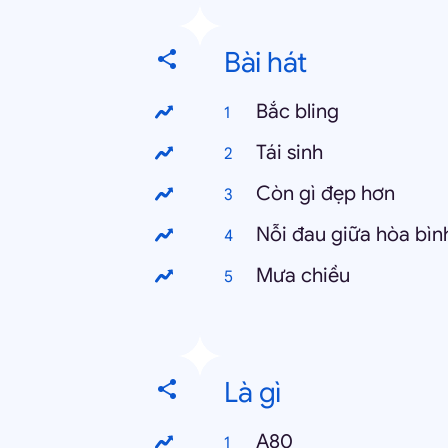
Bài hát
Bắc bling
Tái sinh
Còn gì đẹp hơn
Nỗi đau giữa hòa bìn
Mưa chiều
Là gì
A80