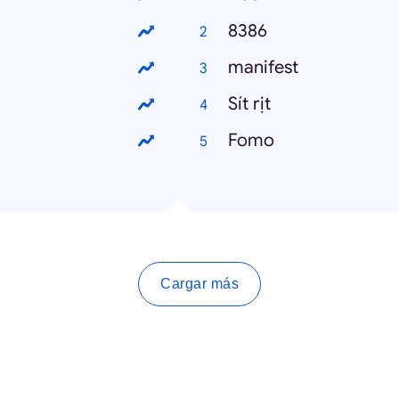
8386
manifest
Sít rịt
Fomo
Cargar más