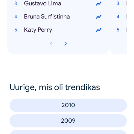
Gustavo Lima
Dd
Bruna Surfistinha
Re
Katy Perry
In
Uurige, mis oli trendikas
2010
2009