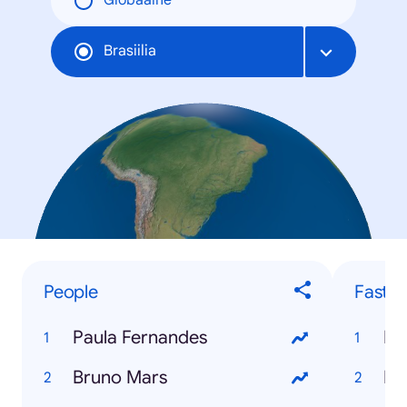
Globaalne
Brasiilia
People
Fastes
Paula Fernandes
Fa
Bruno Mars
Bb