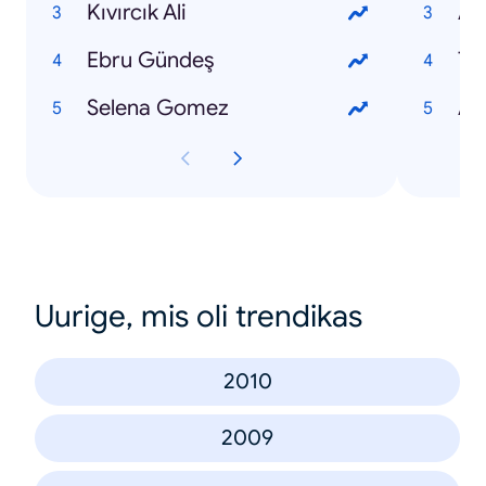
Kıvırcık Ali
Ad
Ebru Gündeş
Tr
Selena Gomez
As
Uurige, mis oli trendikas
2010
2009