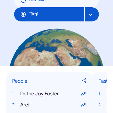
Globaalne
Türgi
People
Fastes
Defne Joy Foster
Mu
Aref
E 