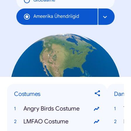
Globaalne
Ameerika Ühendriigid
Costumes
Dance
Angry Birds Costume
Th
LMFAO Costume
Be