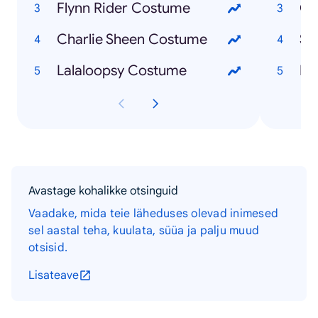
Flynn Rider Costume
Ca
Charlie Sheen Costume
Sh
Lalaloopsy Costume
Du
Avastage kohalikke otsinguid
Vaadake, mida teie läheduses olevad inimesed
sel aastal teha, kuulata, süüa ja palju muud
otsisid.
Lisateave