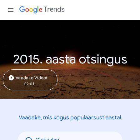
Trends
2015. aasta otsingus
Vaadake Videot
02:01
Vaadake, mis kogus populaarsust aastal