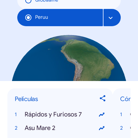
Globaalne
Peruu
Películas
Cómo 
Rápidos y Furiosos 7
Asu Mare 2