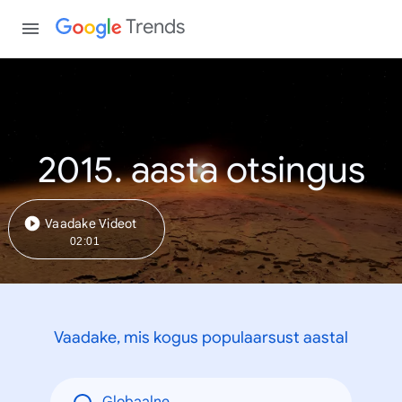
Trends
2015. aasta otsingus
Vaadake Videot
02:01
Vaadake, mis kogus populaarsust aastal