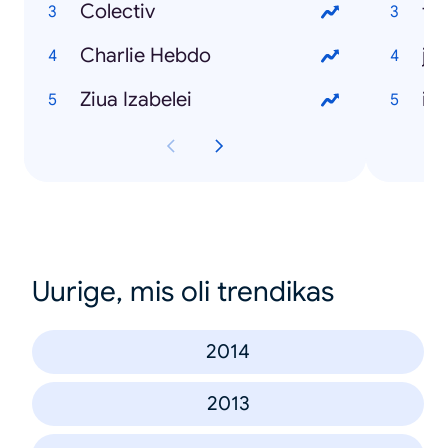
Colectiv
ta
Charlie Hebdo
ju
Ziua Izabelei
in
Uurige, mis oli trendikas
2014
2013