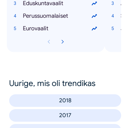
Eduskuntavaalit
Ap
Perussuomalaiset
St
Eurovaalit
Jo
Uurige, mis oli trendikas
2018
2017