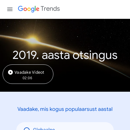
Trends
2019. aasta otsingus
Vaadake Videot
02:06
Vaadake, mis kogus populaarsust aastal