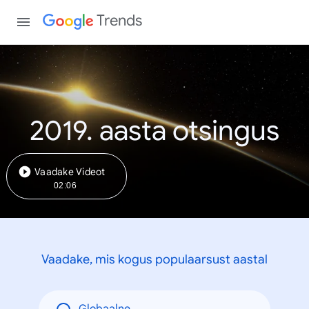
Trends
2019. aasta otsingus
Vaadake Videot
02:06
Vaadake, mis kogus populaarsust aastal