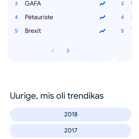
GAFA
Um
Pétauriste
Ma
Brexit
Tc
Uurige, mis oli trendikas
2018
2017