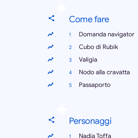
Come fare
Domanda navigator
Cubo di Rubik
Valigia
Nodo alla cravatta
Passaporto
Personaggi
Nadia Toffa