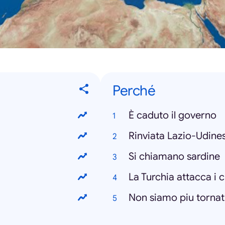
Perché
È caduto il governo
Rinviata Lazio-Udine
Si chiamano sardine
La Turchia attacca i c
Non siamo piu tornati