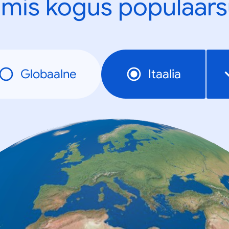
mis kogus populaars
Globaalne
Itaalia