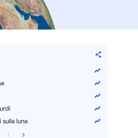
se
urdi
 sulla luna