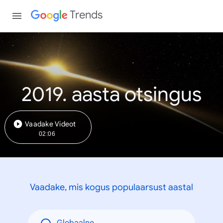
Trends
2019. aasta otsingus
Vaadake Videot
02:06
Vaadake, mis kogus populaarsust aastal