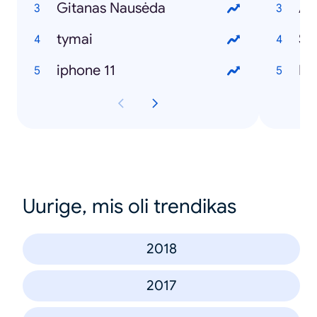
Gitanas Nausėda
Al
tymai
Sa
iphone 11
Ka
Uurige, mis oli trendikas
2018
2017