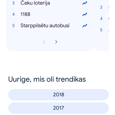
Čeku loterija
Dv
1188
Starppilsētu autobusi
Jo
Uurige, mis oli trendikas
2018
2017