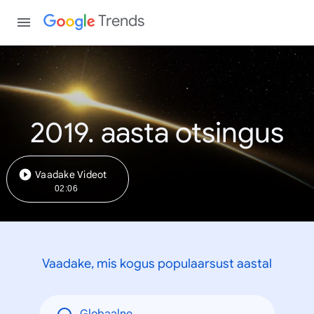
Trends
2019. aasta otsingus
Vaadake Videot
02:06
Vaadake, mis kogus populaarsust aastal