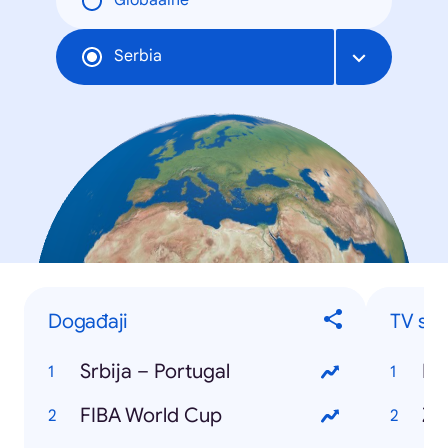
Globaalne
Serbia
Događaji
TV ser
Srbija – Portugal
Ig
FIBA World Cup
Ži