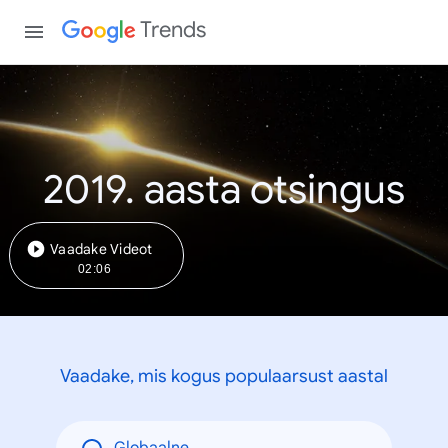
Trends
2019. aasta otsingus
Vaadake Videot
02:06
Vaadake, mis kogus populaarsust aastal