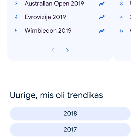
Australian Open 2019
Ub
Evrovizija 2019
Se
Wimbledon 2019
Če
Uurige, mis oli trendikas
2018
2017