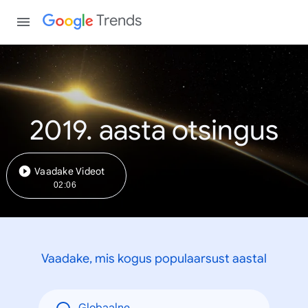
Trends
2019. aasta otsingus
Vaadake Videot
02:06
Vaadake, mis kogus populaarsust aastal