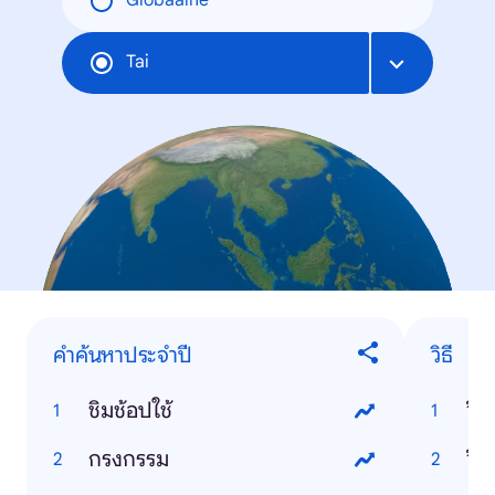
Globaalne
Tai
คำค้นหาประจำปี
วิธี
ชิมช้อปใช้
วิธ
กรงกรรม
วิธี