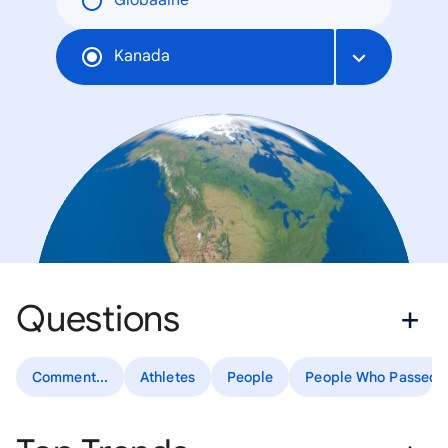
Globaalne
Kanada
Questions
Comment...
Athletes
People
People Who Passed