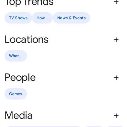
Top Trends
TV Shows
How...
News & Events
Locations
What...
People
Games
Media