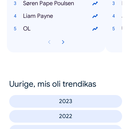
Søren Pape Poulsen
Li
Liam Payne
Jo
OL
Ulf
Uurige, mis oli trendikas
2023
2022