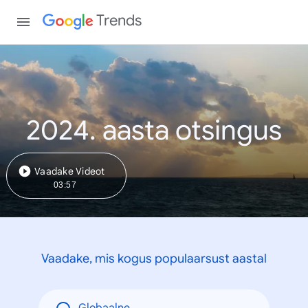
Trends
2024. aasta otsingus
Vaadake Videot
03:57
Vaadake, mis kogus populaarsust aastal