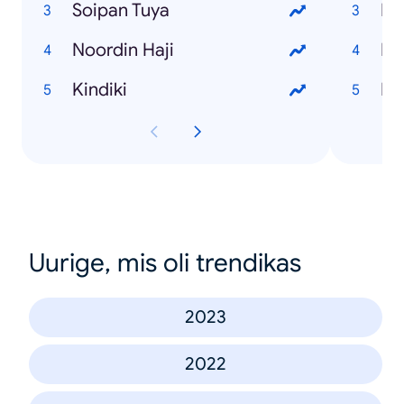
Soipan Tuya
Be
Noordin Haji
Ka
Kindiki
Ba
Uurige, mis oli trendikas
2023
2022