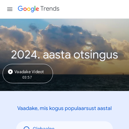
Trends
2024. aasta otsingus
Vaadake Videot
03:57
Vaadake, mis kogus populaarsust aastal