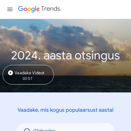
Trends
2024. aasta otsingus
Vaadake Videot
03:57
Vaadake, mis kogus populaarsust aastal