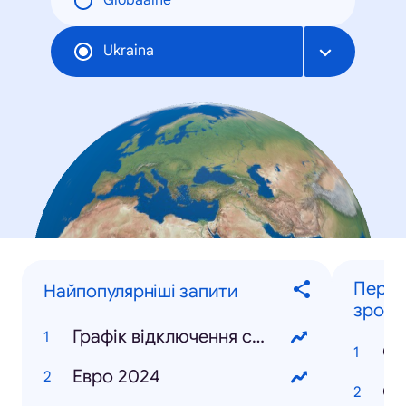
Globaalne
Ukraina
Персон
Найпопулярніші запити
зрост
Графік відключення світла
Ол
Евро 2024
Ол