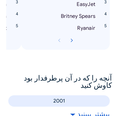
nem
EasyJet
oom
Britney Spears
itt
Ryanair
آنچه را که در آن پرطرفدار بود
کاوش کنید
2001
بیشتر ببینید