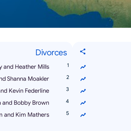
Divorces
 and Heather Mills
and Shanna Moakler
and Kevin Federline
n and Bobby Brown
 and Kim Mathers