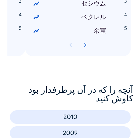
咲
セシウム
龍
ベクレル
ク
余震
آنچه را که در آن پرطرفدار بود
کاوش کنید
2010
2009