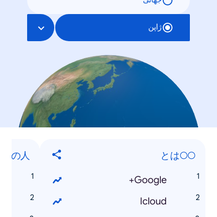
جهانی
ژاپن
話題の人
○○とは
ン
Google+
助
Icloud