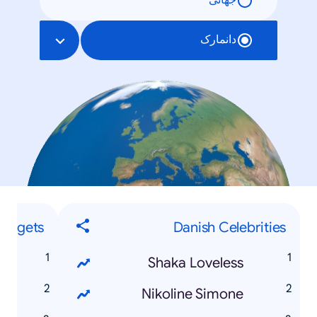
جهانی
دانمارک
adgets
Danish Celebrities
3
Shaka Loveless
S
Nikoline Simone