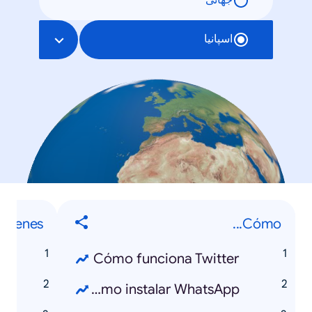
جهانی
اسپانیا
mágenes
Cómo...
n
Cómo funciona Twitter
s
Cómo instalar WhatsApp