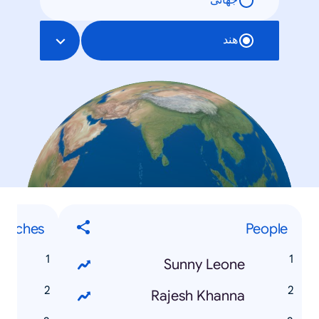
جهانی
هند
earches
People
S
Sunny Leone
s
Rajesh Khanna