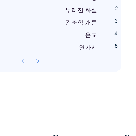
부러진 화살
건축학 개론
은교
연가시