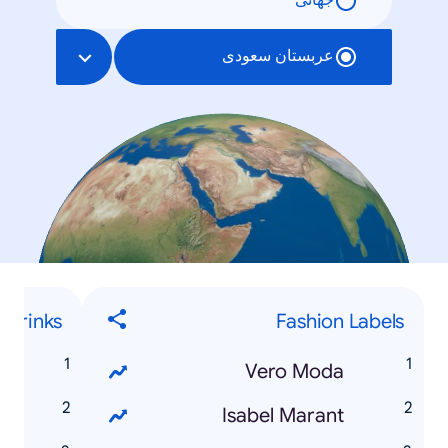
جهانی
عربستان سعودی
 Drinks
Fashion Labels
Vero Moda
م
Isabel Marant
ص