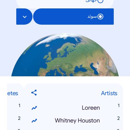
جهانی
سوئد
Athletes
Artists
n
Loreen
i
Whitney Houston